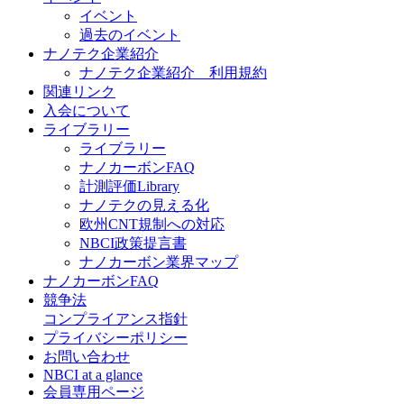
イベント
過去のイベント
ナノテク企業紹介
ナノテク企業紹介 利用規約
関連リンク
入会について
ライブラリー
ライブラリー
ナノカーボンFAQ
計測評価Library
ナノテクの見える化
欧州CNT規制への対応
NBCI政策提言書
ナノカーボン業界マップ
ナノカーボンFAQ
競争法
コンプライアンス指針
プライバシーポリシー
お問い合わせ
NBCI at a glance
会員専用ページ