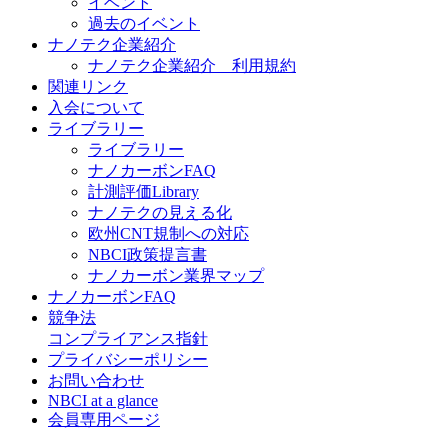
イベント
過去のイベント
ナノテク企業紹介
ナノテク企業紹介 利用規約
関連リンク
入会について
ライブラリー
ライブラリー
ナノカーボンFAQ
計測評価Library
ナノテクの見える化
欧州CNT規制への対応
NBCI政策提言書
ナノカーボン業界マップ
ナノカーボンFAQ
競争法
コンプライアンス指針
プライバシーポリシー
お問い合わせ
NBCI at a glance
会員専用ページ