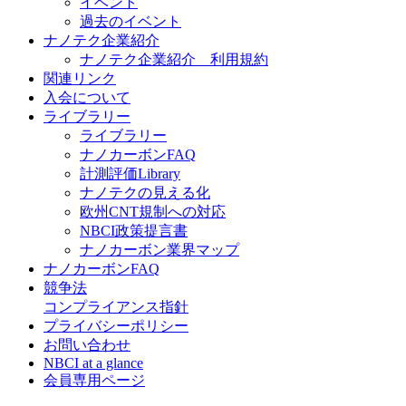
イベント
過去のイベント
ナノテク企業紹介
ナノテク企業紹介 利用規約
関連リンク
入会について
ライブラリー
ライブラリー
ナノカーボンFAQ
計測評価Library
ナノテクの見える化
欧州CNT規制への対応
NBCI政策提言書
ナノカーボン業界マップ
ナノカーボンFAQ
競争法
コンプライアンス指針
プライバシーポリシー
お問い合わせ
NBCI at a glance
会員専用ページ