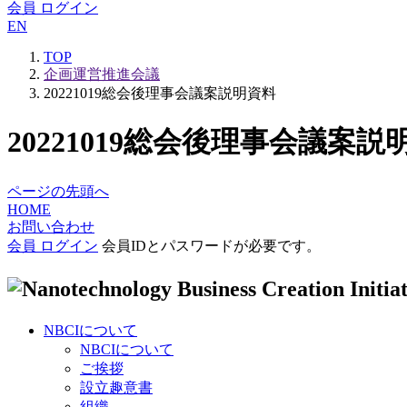
会員 ログイン
EN
TOP
企画運営推進会議
20221019総会後理事会議案説明資料
20221019総会後理事会議案説
ページの先頭へ
HOME
お問い合わせ
会員 ログイン
会員IDとパスワードが必要です。
NBCIについて
NBCIについて
ご挨拶
設立趣意書
組織