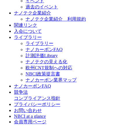
イベント
過去のイベント
ナノテク企業紹介
ナノテク企業紹介 利用規約
関連リンク
入会について
ライブラリー
ライブラリー
ナノカーボンFAQ
計測評価Library
ナノテクの見える化
欧州CNT規制への対応
NBCI政策提言書
ナノカーボン業界マップ
ナノカーボンFAQ
競争法
コンプライアンス指針
プライバシーポリシー
お問い合わせ
NBCI at a glance
会員専用ページ