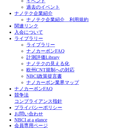
イベント
過去のイベント
ナノテク企業紹介
ナノテク企業紹介 利用規約
関連リンク
入会について
ライブラリー
ライブラリー
ナノカーボンFAQ
計測評価Library
ナノテクの見える化
欧州CNT規制への対応
NBCI政策提言書
ナノカーボン業界マップ
ナノカーボンFAQ
競争法
コンプライアンス指針
プライバシーポリシー
お問い合わせ
NBCI at a glance
会員専用ページ