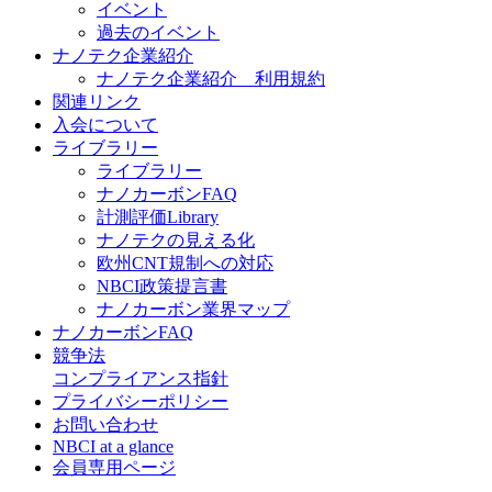
イベント
過去のイベント
ナノテク企業紹介
ナノテク企業紹介 利用規約
関連リンク
入会について
ライブラリー
ライブラリー
ナノカーボンFAQ
計測評価Library
ナノテクの見える化
欧州CNT規制への対応
NBCI政策提言書
ナノカーボン業界マップ
ナノカーボンFAQ
競争法
コンプライアンス指針
プライバシーポリシー
お問い合わせ
NBCI at a glance
会員専用ページ