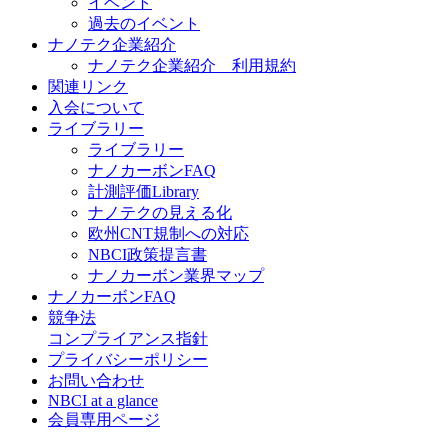
イベント
過去のイベント
ナノテク企業紹介
ナノテク企業紹介 利用規約
関連リンク
入会について
ライブラリー
ライブラリー
ナノカーボンFAQ
計測評価Library
ナノテクの見える化
欧州CNT規制への対応
NBCI政策提言書
ナノカーボン業界マップ
ナノカーボンFAQ
競争法
コンプライアンス指針
プライバシーポリシー
お問い合わせ
NBCI at a glance
会員専用ページ