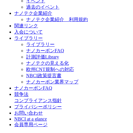
イベント
過去のイベント
ナノテク企業紹介
ナノテク企業紹介 利用規約
関連リンク
入会について
ライブラリー
ライブラリー
ナノカーボンFAQ
計測評価Library
ナノテクの見える化
欧州CNT規制への対応
NBCI政策提言書
ナノカーボン業界マップ
ナノカーボンFAQ
競争法
コンプライアンス指針
プライバシーポリシー
お問い合わせ
NBCI at a glance
会員専用ページ