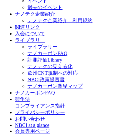
イベント
過去のイベント
ナノテク企業紹介
ナノテク企業紹介 利用規約
関連リンク
入会について
ライブラリー
ライブラリー
ナノカーボンFAQ
計測評価Library
ナノテクの見える化
欧州CNT規制への対応
NBCI政策提言書
ナノカーボン業界マップ
ナノカーボンFAQ
競争法
コンプライアンス指針
プライバシーポリシー
お問い合わせ
NBCI at a glance
会員専用ページ