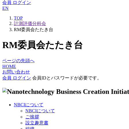
会員 ログイン
EN
TOP
計測評価分科会
RM委員会たたき台
RM委員会たたき台
ページの先頭へ
HOME
お問い合わせ
会員 ログイン
会員IDとパスワードが必要です。
NBCIについて
NBCIについて
ご挨拶
設立趣意書
組織