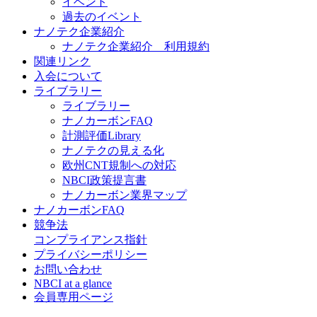
イベント
過去のイベント
ナノテク企業紹介
ナノテク企業紹介 利用規約
関連リンク
入会について
ライブラリー
ライブラリー
ナノカーボンFAQ
計測評価Library
ナノテクの見える化
欧州CNT規制への対応
NBCI政策提言書
ナノカーボン業界マップ
ナノカーボンFAQ
競争法
コンプライアンス指針
プライバシーポリシー
お問い合わせ
NBCI at a glance
会員専用ページ