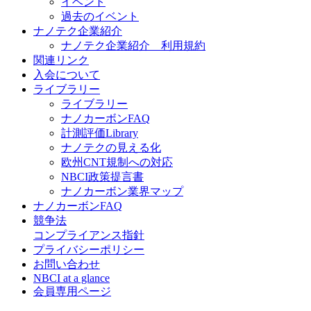
イベント
過去のイベント
ナノテク企業紹介
ナノテク企業紹介 利用規約
関連リンク
入会について
ライブラリー
ライブラリー
ナノカーボンFAQ
計測評価Library
ナノテクの見える化
欧州CNT規制への対応
NBCI政策提言書
ナノカーボン業界マップ
ナノカーボンFAQ
競争法
コンプライアンス指針
プライバシーポリシー
お問い合わせ
NBCI at a glance
会員専用ページ