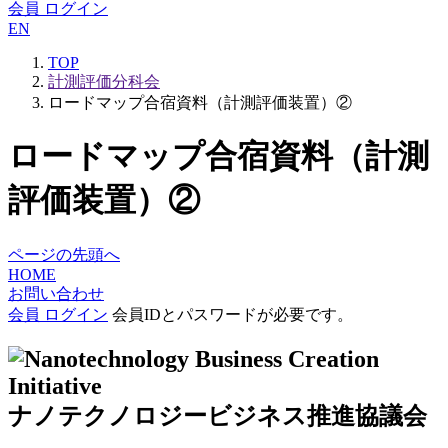
会員 ログイン
EN
TOP
計測評価分科会
ロードマップ合宿資料（計測評価装置）②
ロードマップ合宿資料（計測
評価装置）②
ページの先頭へ
HOME
お問い合わせ
会員 ログイン
会員IDとパスワードが必要です。
ナノテクノロジービジネス推進協議会