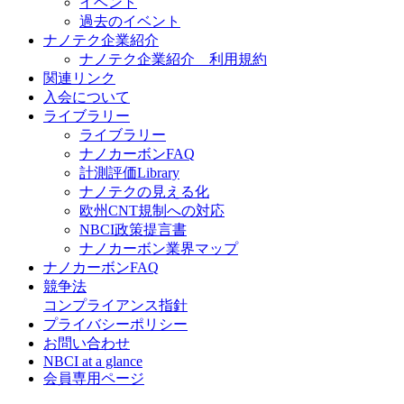
イベント
過去のイベント
ナノテク企業紹介
ナノテク企業紹介 利用規約
関連リンク
入会について
ライブラリー
ライブラリー
ナノカーボンFAQ
計測評価Library
ナノテクの見える化
欧州CNT規制への対応
NBCI政策提言書
ナノカーボン業界マップ
ナノカーボンFAQ
競争法
コンプライアンス指針
プライバシーポリシー
お問い合わせ
NBCI at a glance
会員専用ページ