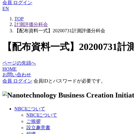
会員 ログイン
EN
TOP
計測評価分科会
【配布資料一式】20200731計測評価分科会
【配布資料一式】20200731
ページの先頭へ
HOME
お問い合わせ
会員 ログイン
会員IDとパスワードが必要です。
NBCIについて
NBCIについて
ご挨拶
設立趣意書
組織