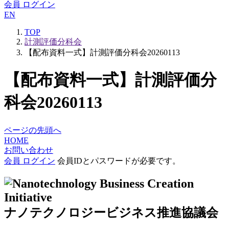
会員 ログイン
EN
TOP
計測評価分科会
【配布資料一式】計測評価分科会20260113
【配布資料一式】計測評価分
科会20260113
ページの先頭へ
HOME
お問い合わせ
会員 ログイン
会員IDとパスワードが必要です。
ナノテクノロジービジネス推進協議会