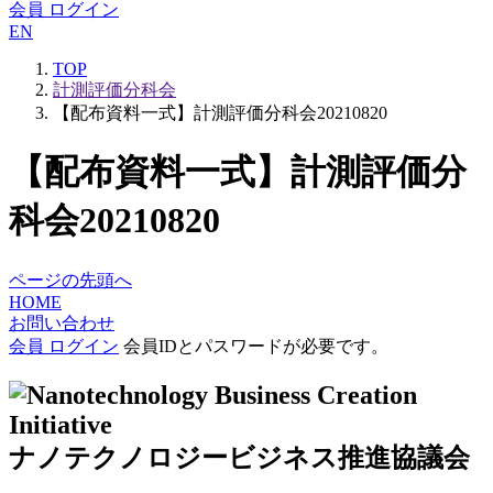
会員 ログイン
EN
TOP
計測評価分科会
【配布資料一式】計測評価分科会20210820
【配布資料一式】計測評価分
科会20210820
ページの先頭へ
HOME
お問い合わせ
会員 ログイン
会員IDとパスワードが必要です。
ナノテクノロジービジネス推進協議会