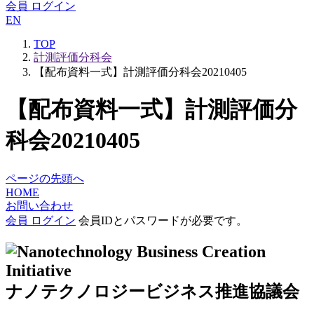
会員 ログイン
EN
TOP
計測評価分科会
【配布資料一式】計測評価分科会20210405
【配布資料一式】計測評価分
科会20210405
ページの先頭へ
HOME
お問い合わせ
会員 ログイン
会員IDとパスワードが必要です。
ナノテクノロジービジネス推進協議会