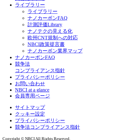
ライブラリー
ライブラリー
ナノカーボンFAQ
計測評価Library
ナノテクの見える化
欧州CNT規制への対応
NBCI政策提言書
ナノカーボン業界マップ
ナノカーボンFAQ
競争法
コンプライアンス指針
プライバシーポリシー
お問い合わせ
NBCI at a glance
会員専用ページ
サイトマップ
クッキー設定
プライバシーポリシー
競争法コンプライアンス指針
Copyright © NBCI All Rights Reserved.