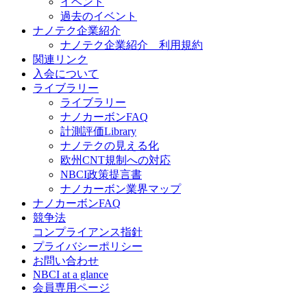
イベント
過去のイベント
ナノテク企業紹介
ナノテク企業紹介 利用規約
関連リンク
入会について
ライブラリー
ライブラリー
ナノカーボンFAQ
計測評価Library
ナノテクの見える化
欧州CNT規制への対応
NBCI政策提言書
ナノカーボン業界マップ
ナノカーボンFAQ
競争法
コンプライアンス指針
プライバシーポリシー
お問い合わせ
NBCI at a glance
会員専用ページ