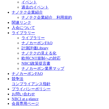
イベント
過去のイベント
ナノテク企業紹介
ナノテク企業紹介 利用規約
関連リンク
入会について
ライブラリー
ライブラリー
ナノカーボンFAQ
計測評価Library
ナノテクの見える化
欧州CNT規制への対応
NBCI政策提言書
ナノカーボン業界マップ
ナノカーボンFAQ
競争法
コンプライアンス指針
プライバシーポリシー
お問い合わせ
NBCI at a glance
会員専用ページ