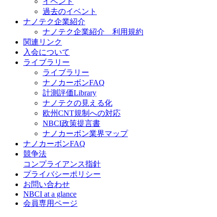
イベント
過去のイベント
ナノテク企業紹介
ナノテク企業紹介 利用規約
関連リンク
入会について
ライブラリー
ライブラリー
ナノカーボンFAQ
計測評価Library
ナノテクの見える化
欧州CNT規制への対応
NBCI政策提言書
ナノカーボン業界マップ
ナノカーボンFAQ
競争法
コンプライアンス指針
プライバシーポリシー
お問い合わせ
NBCI at a glance
会員専用ページ