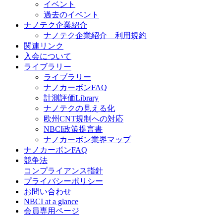
イベント
過去のイベント
ナノテク企業紹介
ナノテク企業紹介 利用規約
関連リンク
入会について
ライブラリー
ライブラリー
ナノカーボンFAQ
計測評価Library
ナノテクの見える化
欧州CNT規制への対応
NBCI政策提言書
ナノカーボン業界マップ
ナノカーボンFAQ
競争法
コンプライアンス指針
プライバシーポリシー
お問い合わせ
NBCI at a glance
会員専用ページ