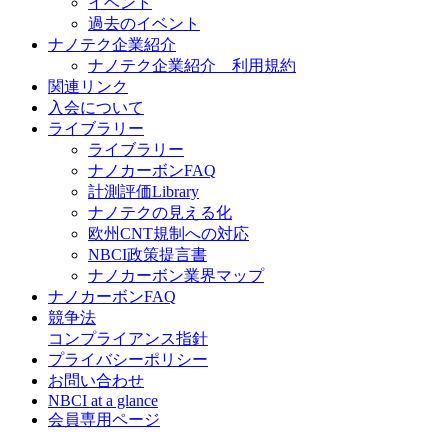
イベント
過去のイベント
ナノテク企業紹介
ナノテク企業紹介 利用規約
関連リンク
入会について
ライブラリー
ライブラリー
ナノカーボンFAQ
計測評価Library
ナノテクの見える化
欧州CNT規制への対応
NBCI政策提言書
ナノカーボン業界マップ
ナノカーボンFAQ
競争法
コンプライアンス指針
プライバシーポリシー
お問い合わせ
NBCI at a glance
会員専用ページ