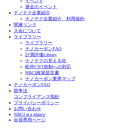
イベント
過去のイベント
ナノテク企業紹介
ナノテク企業紹介 利用規約
関連リンク
入会について
ライブラリー
ライブラリー
ナノカーボンFAQ
計測評価Library
ナノテクの見える化
欧州CNT規制への対応
NBCI政策提言書
ナノカーボン業界マップ
ナノカーボンFAQ
競争法
コンプライアンス指針
プライバシーポリシー
お問い合わせ
NBCI at a glance
会員専用ページ