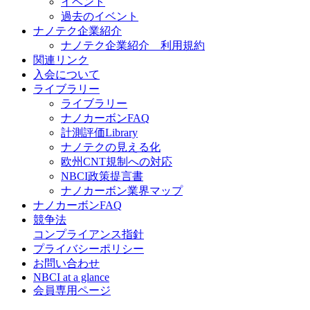
イベント
過去のイベント
ナノテク企業紹介
ナノテク企業紹介 利用規約
関連リンク
入会について
ライブラリー
ライブラリー
ナノカーボンFAQ
計測評価Library
ナノテクの見える化
欧州CNT規制への対応
NBCI政策提言書
ナノカーボン業界マップ
ナノカーボンFAQ
競争法
コンプライアンス指針
プライバシーポリシー
お問い合わせ
NBCI at a glance
会員専用ページ