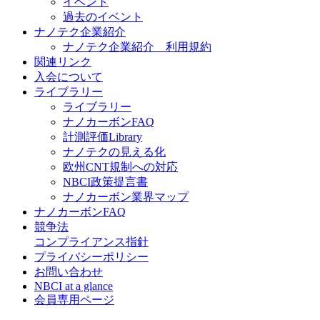
イベント
過去のイベント
ナノテク企業紹介
ナノテク企業紹介 利用規約
関連リンク
入会について
ライブラリー
ライブラリー
ナノカーボンFAQ
計測評価Library
ナノテクの見える化
欧州CNT規制への対応
NBCI政策提言書
ナノカーボン業界マップ
ナノカーボンFAQ
競争法
コンプライアンス指針
プライバシーポリシー
お問い合わせ
NBCI at a glance
会員専用ページ