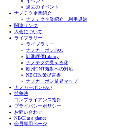
イベント
過去のイベント
ナノテク企業紹介
ナノテク企業紹介 利用規約
関連リンク
入会について
ライブラリー
ライブラリー
ナノカーボンFAQ
計測評価Library
ナノテクの見える化
欧州CNT規制への対応
NBCI政策提言書
ナノカーボン業界マップ
ナノカーボンFAQ
競争法
コンプライアンス指針
プライバシーポリシー
お問い合わせ
NBCI at a glance
会員専用ページ