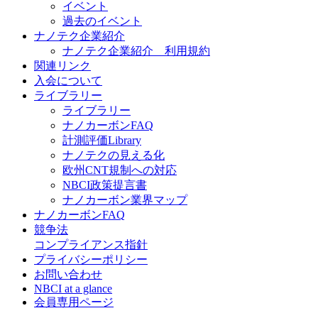
イベント
過去のイベント
ナノテク企業紹介
ナノテク企業紹介 利用規約
関連リンク
入会について
ライブラリー
ライブラリー
ナノカーボンFAQ
計測評価Library
ナノテクの見える化
欧州CNT規制への対応
NBCI政策提言書
ナノカーボン業界マップ
ナノカーボンFAQ
競争法
コンプライアンス指針
プライバシーポリシー
お問い合わせ
NBCI at a glance
会員専用ページ