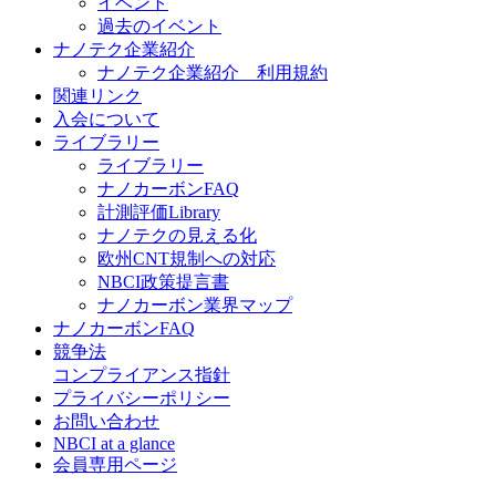
イベント
過去のイベント
ナノテク企業紹介
ナノテク企業紹介 利用規約
関連リンク
入会について
ライブラリー
ライブラリー
ナノカーボンFAQ
計測評価Library
ナノテクの見える化
欧州CNT規制への対応
NBCI政策提言書
ナノカーボン業界マップ
ナノカーボンFAQ
競争法
コンプライアンス指針
プライバシーポリシー
お問い合わせ
NBCI at a glance
会員専用ページ