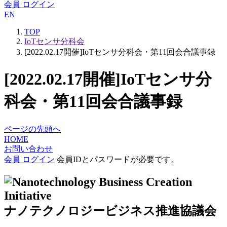
会員 ログイン
EN
TOP
IoTセンサ分科会
[2022.02.17開催]IoTセンサ分科会・第11回会合議事録
[2022.02.17開催]IoTセンサ分
科会・第11回会合議事録
ページの先頭へ
HOME
お問い合わせ
会員 ログイン
会員IDとパスワードが必要です。
ナノテクノロジービジネス推進協議会