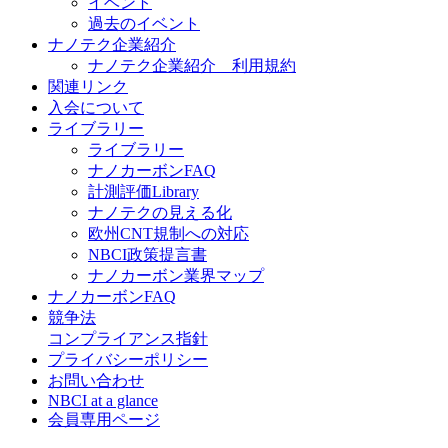
イベント
過去のイベント
ナノテク企業紹介
ナノテク企業紹介 利用規約
関連リンク
入会について
ライブラリー
ライブラリー
ナノカーボンFAQ
計測評価Library
ナノテクの見える化
欧州CNT規制への対応
NBCI政策提言書
ナノカーボン業界マップ
ナノカーボンFAQ
競争法
コンプライアンス指針
プライバシーポリシー
お問い合わせ
NBCI at a glance
会員専用ページ