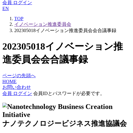
会員 ログイン
EN
TOP
イノベーション推進委員会
202305018イノベーション推進委員会会合議事録
202305018イノベーション推
進委員会会合議事録
ページの先頭へ
HOME
お問い合わせ
会員 ログイン
会員IDとパスワードが必要です。
ナノテクノロジービジネス推進協議会