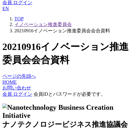
会員 ログイン
EN
TOP
イノベーション推進委員会
20210916イノベーション推進委員会会合資料
20210916イノベーション推進
委員会会合資料
ページの先頭へ
HOME
お問い合わせ
会員 ログイン
会員IDとパスワードが必要です。
ナノテクノロジービジネス推進協議会