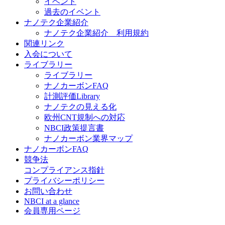
イベント
過去のイベント
ナノテク企業紹介
ナノテク企業紹介 利用規約
関連リンク
入会について
ライブラリー
ライブラリー
ナノカーボンFAQ
計測評価Library
ナノテクの見える化
欧州CNT規制への対応
NBCI政策提言書
ナノカーボン業界マップ
ナノカーボンFAQ
競争法
コンプライアンス指針
プライバシーポリシー
お問い合わせ
NBCI at a glance
会員専用ページ