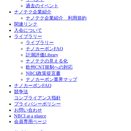
過去のイベント
ナノテク企業紹介
ナノテク企業紹介 利用規約
関連リンク
入会について
ライブラリー
ライブラリー
ナノカーボンFAQ
計測評価Library
ナノテクの見える化
欧州CNT規制への対応
NBCI政策提言書
ナノカーボン業界マップ
ナノカーボンFAQ
競争法
コンプライアンス指針
プライバシーポリシー
お問い合わせ
NBCI at a glance
会員専用ページ