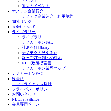
イベント
過去のイベント
ナノテク企業紹介
ナノテク企業紹介 利用規約
関連リンク
入会について
ライブラリー
ライブラリー
ナノカーボンFAQ
計測評価Library
ナノテクの見える化
欧州CNT規制への対応
NBCI政策提言書
ナノカーボン業界マップ
ナノカーボンFAQ
競争法
コンプライアンス指針
プライバシーポリシー
お問い合わせ
NBCI at a glance
会員専用ページ