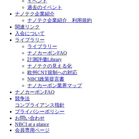
イベント
過去のイベント
ナノテク企業紹介
ナノテク企業紹介 利用規約
関連リンク
入会について
ライブラリー
ライブラリー
ナノカーボンFAQ
計測評価Library
ナノテクの見える化
欧州CNT規制への対応
NBCI政策提言書
ナノカーボン業界マップ
ナノカーボンFAQ
競争法
コンプライアンス指針
プライバシーポリシー
お問い合わせ
NBCI at a glance
会員専用ページ