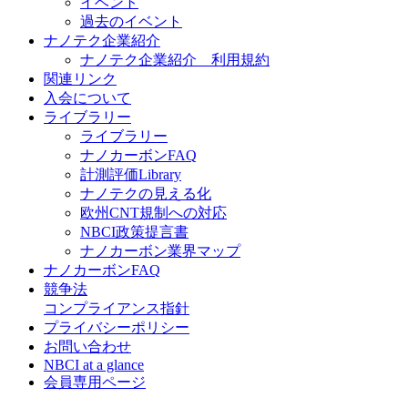
イベント
過去のイベント
ナノテク企業紹介
ナノテク企業紹介 利用規約
関連リンク
入会について
ライブラリー
ライブラリー
ナノカーボンFAQ
計測評価Library
ナノテクの見える化
欧州CNT規制への対応
NBCI政策提言書
ナノカーボン業界マップ
ナノカーボンFAQ
競争法
コンプライアンス指針
プライバシーポリシー
お問い合わせ
NBCI at a glance
会員専用ページ