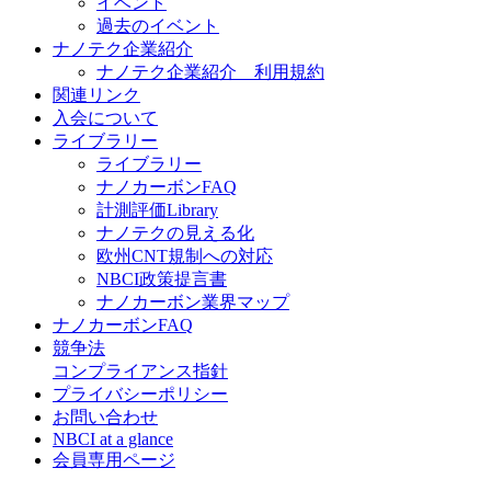
イベント
過去のイベント
ナノテク企業紹介
ナノテク企業紹介 利用規約
関連リンク
入会について
ライブラリー
ライブラリー
ナノカーボンFAQ
計測評価Library
ナノテクの見える化
欧州CNT規制への対応
NBCI政策提言書
ナノカーボン業界マップ
ナノカーボンFAQ
競争法
コンプライアンス指針
プライバシーポリシー
お問い合わせ
NBCI at a glance
会員専用ページ