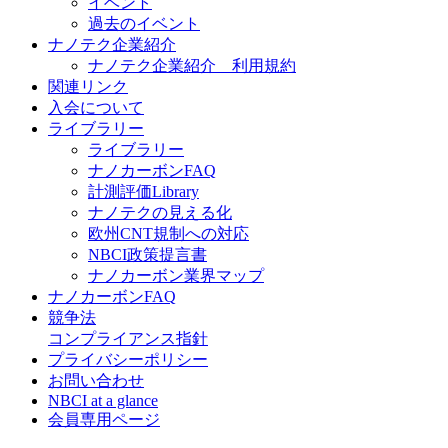
イベント
過去のイベント
ナノテク企業紹介
ナノテク企業紹介 利用規約
関連リンク
入会について
ライブラリー
ライブラリー
ナノカーボンFAQ
計測評価Library
ナノテクの見える化
欧州CNT規制への対応
NBCI政策提言書
ナノカーボン業界マップ
ナノカーボンFAQ
競争法
コンプライアンス指針
プライバシーポリシー
お問い合わせ
NBCI at a glance
会員専用ページ